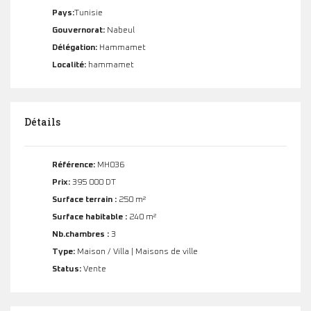
Pays:
Tunisie
Gouvernorat:
Nabeul
Délégation:
Hammamet
Localité:
hammamet
Détails
Référence:
MH036
Prix:
395 000 DT
Surface terrain :
250 m²
Surface habitable :
240 m²
Nb.chambres :
3
Type:
Maison / Villa | Maisons de ville
Status:
Vente