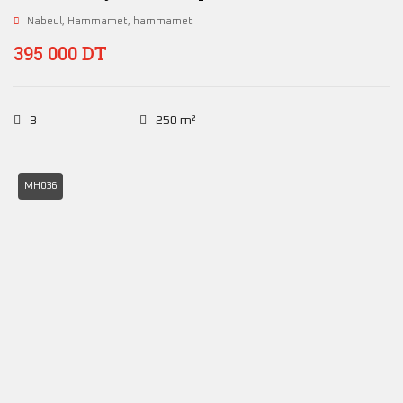
Nabeul
,
Hammamet
,
hammamet
395 000 DT
3
250 m²
MH036