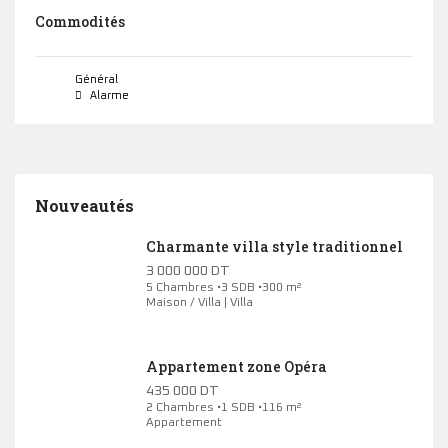
Commodités
Général
Alarme
Nouveautés
Charmante villa style traditionnel
3 000 000 DT
5 Chambres •3 SDB •300 m²
Maison / Villa | Villa
Appartement zone Opéra
435 000 DT
2 Chambres •1 SDB •116 m²
Appartement