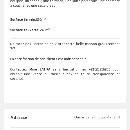
équipée, un séchoir, une terrasse, une suite parentale, une chambre
à coucher et une salle d’eau.
2
Surface terrain:
250m
2
Surface couverte:
240m
Ne ratez pas l’occasion de visiter cette belle maison gratuitement
7/7.
La satisfaction de nos clients est indispensable.
Contactez
Mme LATIFA
sans hésitation au +21621256253 pour
obtenir une vente au meilleur prix en toute transparence et
sécurité.
Adresse
Ouvrir dans Google Maps