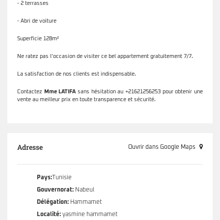
- 2 terrasses
- Abri de voiture
Superficie 128m²
Ne ratez pas l’occasion de visiter ce bel appartement gratuitement 7/7.
La satisfaction de nos clients est indispensable.
Contactez
Mme LATIFA
sans hésitation au +21621256253 pour obtenir une
vente au meilleur prix en toute transparence et sécurité.
Adresse
Ouvrir dans Google Maps
Pays:
Tunisie
Gouvernorat:
Nabeul
Délégation:
Hammamet
Localité:
yasmine hammamet