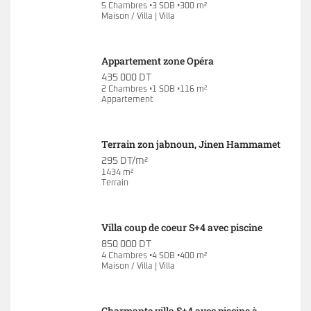
5 Chambres •3 SDB •300 m²
Maison / Villa | Villa
Appartement zone Opéra
435 000 DT
2 Chambres •1 SDB •116 m²
Appartement
Terrain zon jabnoun, Jinen Hammamet
295 DT/m²
1434 m²
Terrain
Villa coup de coeur S+4 avec piscine
850 000 DT
4 Chambres •4 SDB •400 m²
Maison / Villa | Villa
Charmante villa S+4 avec piscine à