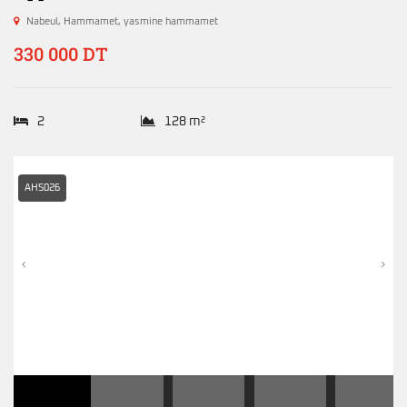
Nabeul
,
Hammamet
,
yasmine hammamet
330 000 DT
2
128 m²
AHS026