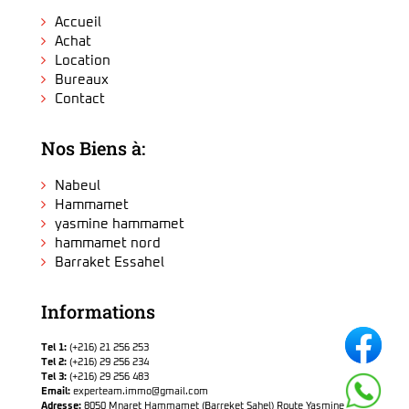
Accueil
Achat
Location
Bureaux
Contact
Nos Biens à:
Nabeul
Hammamet
yasmine hammamet
hammamet nord
Barraket Essahel
Informations
Tel 1:
(+216) 21 256 253
Tel 2:
(+216) 29 256 234
Tel 3:
(+216) 29 256 483
Email:
experteam.immo@gmail.com
Adresse:
8050 Mnaret Hammamet (Barreket Sahel) Route Yasmine