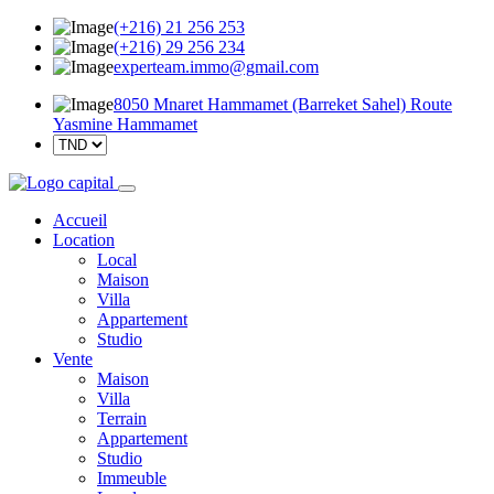
(+216) 21 256 253
(+216) 29 256 234
experteam.immo@gmail.com
8050 Mnaret Hammamet (Barreket Sahel) Route
Yasmine Hammamet
Accueil
Location
Local
Maison
Villa
Appartement
Studio
Vente
Maison
Villa
Terrain
Appartement
Studio
Immeuble