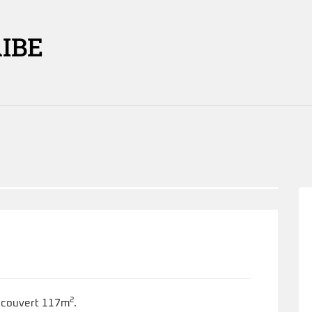
IBE
2
e couvert 117m
.