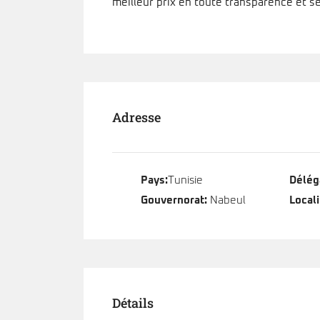
meilleur prix en toute transparence et sé
Adresse
Pays:
Tunisie
Délég
Gouvernorat:
Nabeul
Locali
Détails