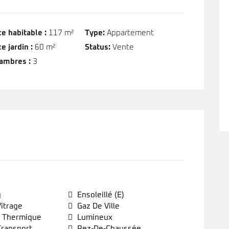
e habitable :
117 m²
Type:
Appartement
e jardin :
60 m²
Status:
Vente
ambres :
3
g
Ensoleillé (e)
itrage
Gaz De Ville
n Thermique
Lumineux
ransport
Rez-De-Chaussée