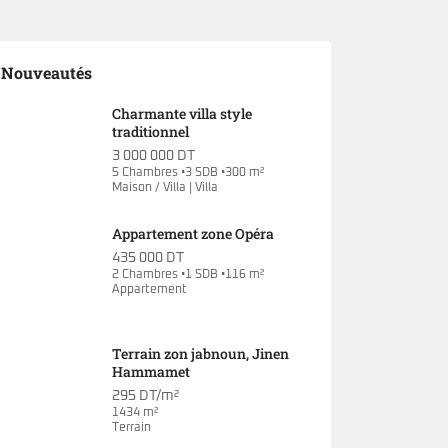
Nouveautés
Charmante villa style
traditionnel
3 000 000 DT
5 Chambres •3 SDB •300 m²
Maison / Villa | Villa
Appartement zone Opéra
435 000 DT
2 Chambres •1 SDB •116 m²
Appartement
Terrain zon jabnoun, Jinen
Hammamet
295 DT/m²
1434 m²
Terrain