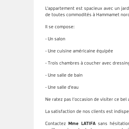
L'appartement est spacieux avec un jar
de toutes commodités à Hammamet nord
Il se compose:
- Un salon
- Une cuisine américaine équipée
- Trois chambres à coucher avec dressin
- Une salle de bain
- Une salle d'eau
Ne ratez pas l’occasion de visiter ce be
La satisfaction de nos clients est indisp
Contactez
Mme LATIFA
sans hésitati