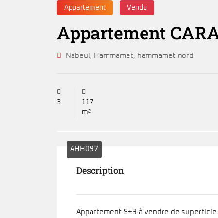
Appartement
Vendu
Appartement CARA
Nabeul
,
Hammamet
,
hammamet nord
3
117
m²
AHH097
Description
Appartement S+3 à vendre de superfici