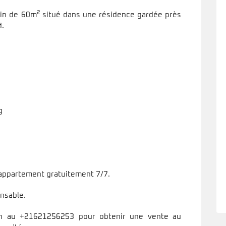
2
din de 60m
situé dans une résidence gardée près
.
g
l appartement gratuitement 7/7.
ensable.
on au +21621256253 pour obtenir une vente au