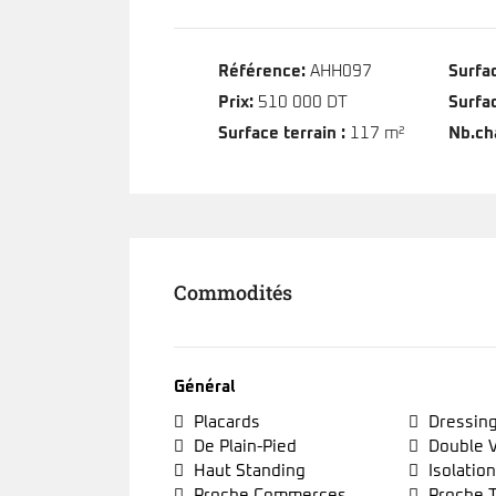
Référence:
AHH097
Surfac
Prix:
510 000 DT
Surfac
Surface terrain :
117 m²
Nb.ch
Commodités
Général
Placards
Dressin
De Plain-Pied
Double V
Haut Standing
Isolatio
Proche Commerces
Proche T