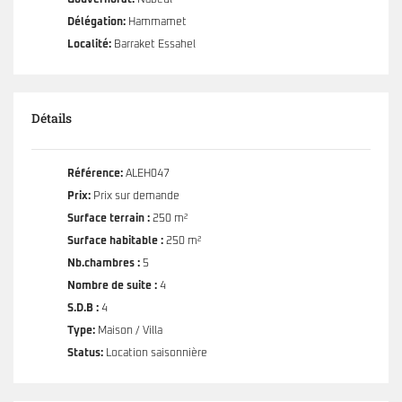
Gouvernorat:
Nabeul
Délégation:
Hammamet
Localité:
Barraket Essahel
Détails
Référence:
ALEH047
Prix:
Prix sur demande
Surface terrain :
250 m²
Surface habitable :
250 m²
Nb.chambres :
5
Nombre de suite :
4
S.D.B :
4
Type:
Maison / Villa
Status:
Location saisonnière