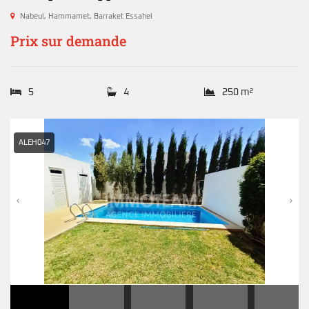
Nabeul
,
Hammamet
,
Barraket Essahel
Prix sur demande
5
4
250 m²
ALEH047