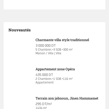
Nouveautés
Charmante villa style traditionnel
3 000 000 DT
5 Chambres •3 SDB •300 m²
Maison / Villa | Villa
Appartement zone Opéra
435 000 DT
2 Chambres •1 SDB •116 m²
Appartement
Terrain zon jabnoun, Jinen Hammamet
295 DT/m²
1434 m²